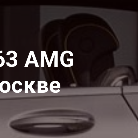
63 AMG
оскве