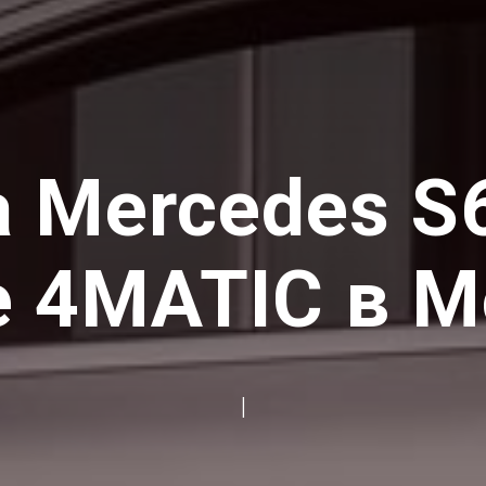
а Mercedes S
e 4МATIC в М
|