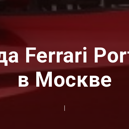
а Ferrari Por
в Москве
|