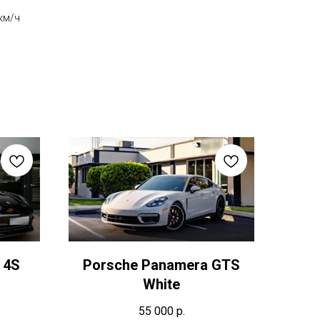
км/ч
 4S
Porsche Panamera GTS
White
55 000
р.