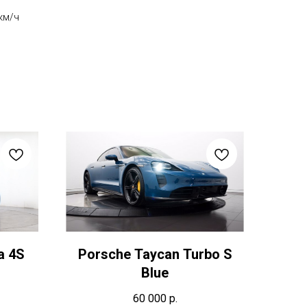
км/ч
a 4S
Porsche Taycan Turbo S
Blue
60 000
р.