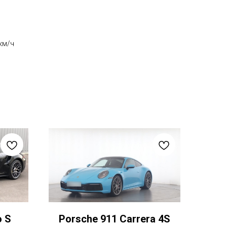
км/ч
o S
Porsche 911 Carrera 4S