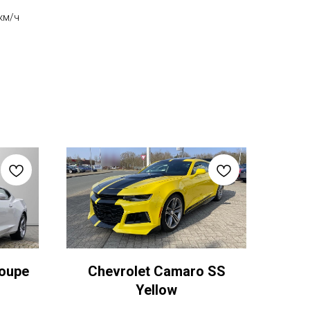
км/ч
oupe
Chevrolet Camaro SS
Yellow